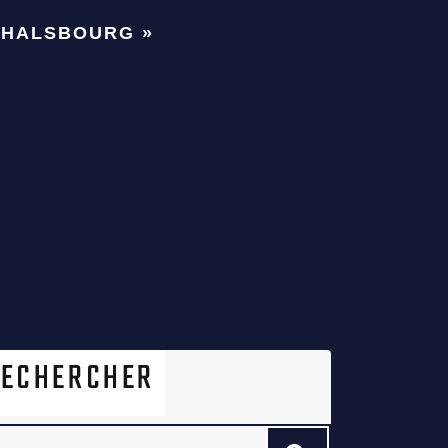
PHALSBOURG »
RECHERCHER
earch