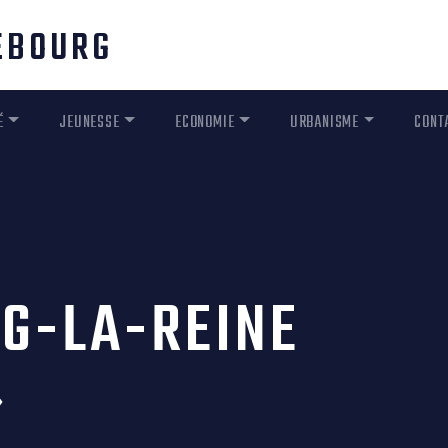
REBOURG
É
JEUNESSE
ECONOMIE
URBANISME
CONT
RG-LA-REINE
»