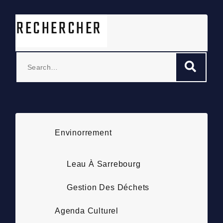
RECHERCHER
Search
Sea
for:
Envinorrement
Leau À Sarrebourg
Gestion Des Déchets
Agenda Culturel